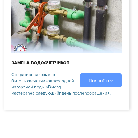
ЗАМЕНА ВОДОСЧЕТЧИКОВ
Оперативнаяnзамена
Подробнее
бытовыхnсчетчиковnхолодной
иnгорячей воды.nВыезд
мастераnна следующийnдень послеnобращения.