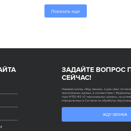
Показать еще
АЙТА
ЗАДАЙТЕ ВОПРОС 
СЕЙЧАС!
Нажимая кнопку «Жду звонка», я даю свое согласи
персональных данных, в соответствии с Федеральн
года №152-ФЗ «О персональных данных», на услови
определенных в Согласии на обработку персонал
ЖДУ ЗВОНКА
И